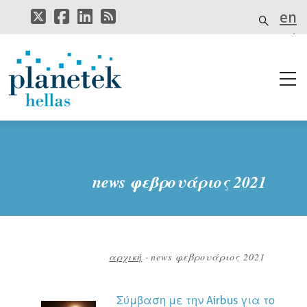
Παράκαμψη
en
προς
το
el
κυρίως
περιεχόμενο
it
news φεβρουάριος 2021
αρχική
-
news φεβρουάριος 2021
Breadcrumb
Σύμβαση με την Airbus για το