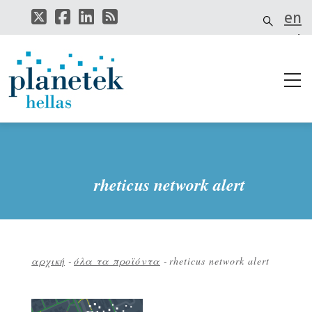
Παράκαμψη
en
προς
το
el
κυρίως
περιεχόμενο
rheticus network alert
αρχική
-
όλα τα προϊόντα
-
rheticus network alert
Breadcrumb